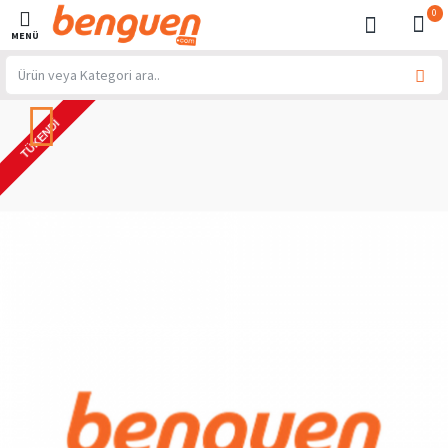
0
TÜKENDI