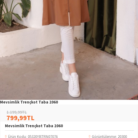
Mevsimlik Trençkot Taba 2060
1.199,99TL
799,99TL
Mevsimlik Trençkot Taba 2060
Ürün Kodu:
05320YBTRN07076
Görüntülenme: 20300