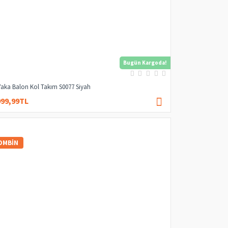
Bugün Kargoda!
Yaka Balon Kol Takım S0077 Siyah
999,99TL
3.000,00TL
OMBIN