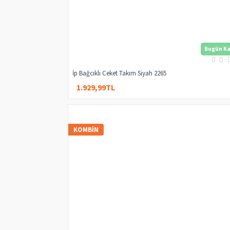
Bugün Ka
İp Bağcıklı Ceket Takım Siyah 2265
1.929,99TL
2.399,99TL
KOMBIN