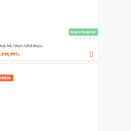
Bugün Kargoda!
kışlı İkili Takım A2026 Beyaz
2.599,99TL
4.000,00TL
OMBIN