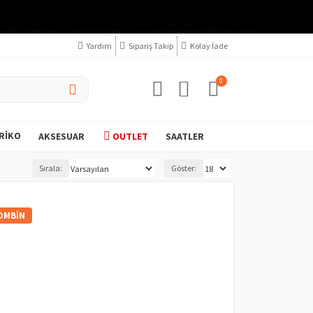
Yardım
Sipariş Takip
Kolay İade
0
RIKO
AKSESUAR
OUTLET
SAATLER
Sırala:
Göster:
OMBIN