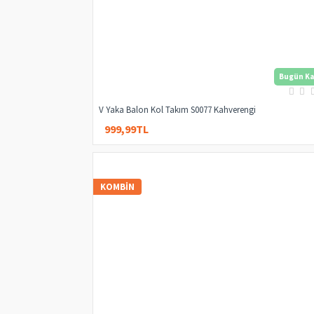
Bugün Ka
V Yaka Balon Kol Takım S0077 Kahverengi
999,99TL
3.000,00TL
KOMBIN