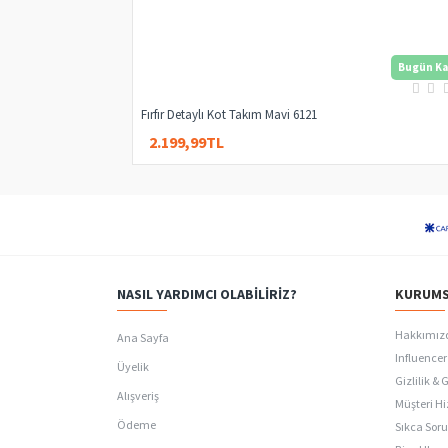
Bugün Ka
Fırfır Detaylı Kot Takım Mavi 6121
2.199,99TL
2.759,99TL
NASIL YARDIMCI OLABILIRIZ?
KURUMS
Hakkımız
Ana Sayfa
Influencer 
Üyelik
Gizlilik & 
Alışveriş
Müşteri Hi
Ödeme
Sıkca Soru