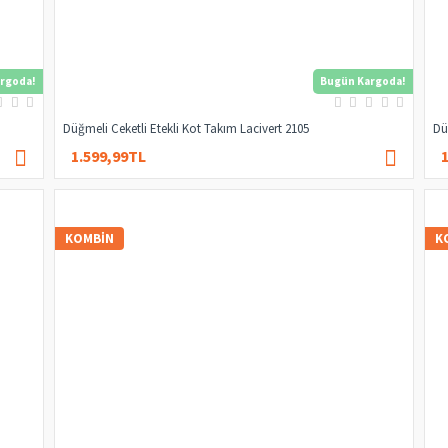
rgoda!
Bugün Kargoda!
Düğmeli Ceketli Etekli Kot Takım Lacivert 2105
Dü
1.599,99TL
2.249,99TL
KOMBIN
K