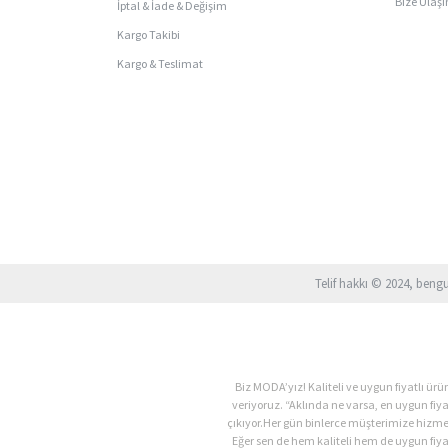
Bize Ulaşı
İptal & İade & Değişim
Kargo Takibi
Kargo & Teslimat
Telif hakkı © 2024, beng
Biz MODA’yız! Kaliteli ve uygun fiyatlı 
veriyoruz. “Aklında ne varsa, en uygun fiy
çıkıyor.Her gün binlerce müşterimize hizm
Eğer sen de hem kaliteli hem de uygun fiyat