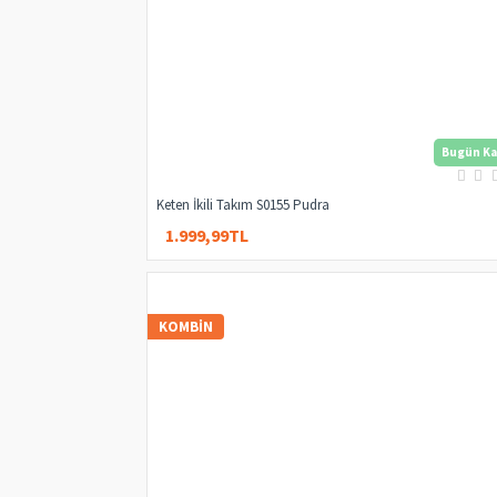
Bugün Ka
Keten İkili Takım S0155 Pudra
1.999,99TL
4.000,00TL
KOMBIN