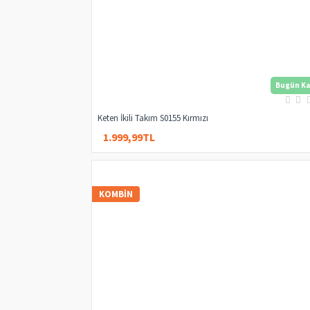
Bugün Ka
Keten İkili Takım S0155 Kırmızı
1.999,99TL
4.000,00TL
KOMBIN