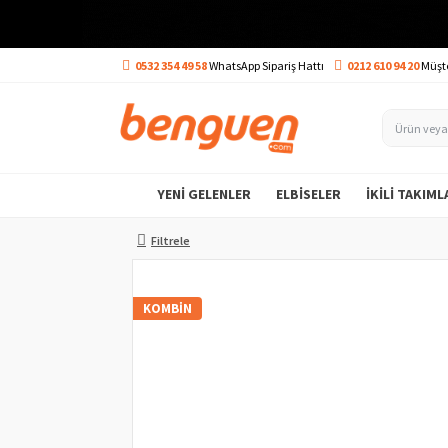
0532 354 49 58
WhatsApp Sipariş Hattı
0212 610 94 20
Müşte
YENI GELENLER
ELBISELER
İKILI TAKIML
Filtrele
KOMBIN