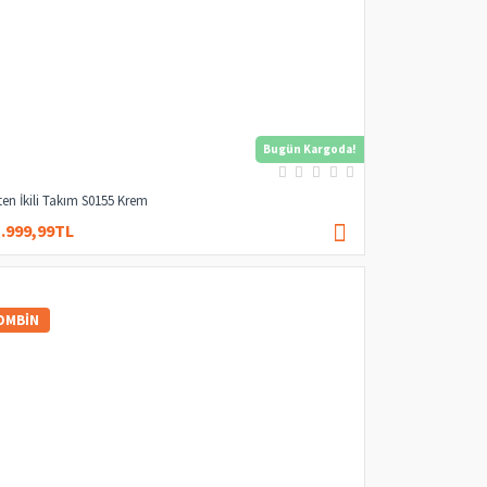
Bugün Kargoda!
ten İkili Takım S0155 Krem
1.999,99TL
4.000,00TL
OMBIN