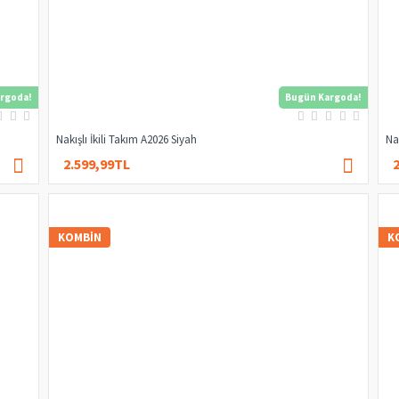
rgoda!
Bugün Kargoda!
Nakışlı İkili Takım A2026 Siyah
Na
2.599,99TL
4.000,00TL
KOMBIN
K