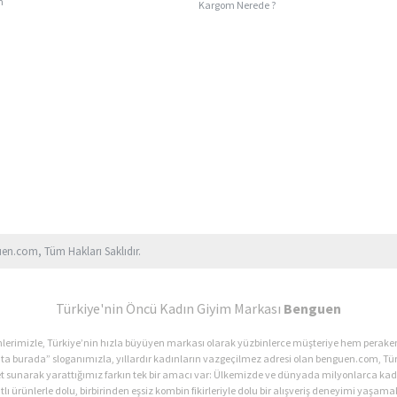
n
Kargom Nerede ?
uen.com, Tüm Hakları Saklıdır.
Türkiye'nin Öncü Kadın Giyim Markası
Benguen
ürünlerimizle, Türkiye’nin hızla büyüyen markası olarak yüzbinlerce müşteriye hem perak
ata burada” sloganımızla, yıllardır kadınların vazgeçilmez adresi olan benguen.com, Tür
et sunarak yarattığımız farkın tek bir amacı var: Ülkemizde ve dünyada milyonlarca 
lı ürünlerle dolu, birbirinden eşsiz kombin fikirleriyle dolu bir alışveriş deneyimi yaşamak