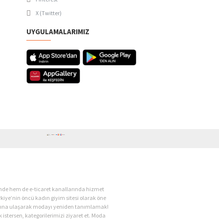
X (Twitter)
UYGULAMALARIMIZ
ende hem de e-ticaret kanallarında hizmet
kiye’nin öncü kadın giyim sitesi olarak öne
kadına ulaşarak modayı yeniden tanımlamak!
 istersen, kategorilerimizi ziyaret et. Moda