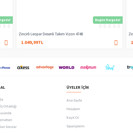
rgoda!
Bugün Kargoda!
Zincirli Leopar Desenli Takım Vizon 4748
Zi
1.049,99TL
1.479,99TL
AL
ÜYELER İÇIN
da
Ana Sayfa
İş Ortaklığı
Hesabım
Güvenlik
Kayıt Ol
zmetleri
Siparişlerim
lan Sorular