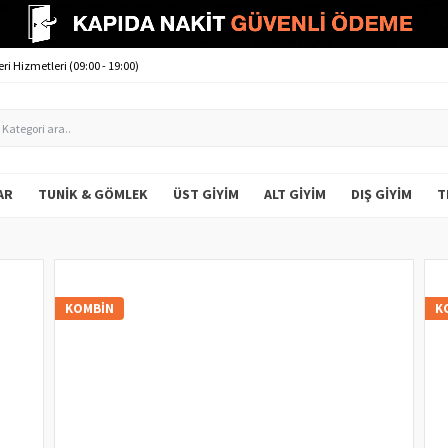
ri Hizmetleri (09:00 - 19:00)
AR
TUNIK & GÖMLEK
ÜST GIYIM
ALT GIYIM
DIŞ GIYIM
T
KOMBIN
K