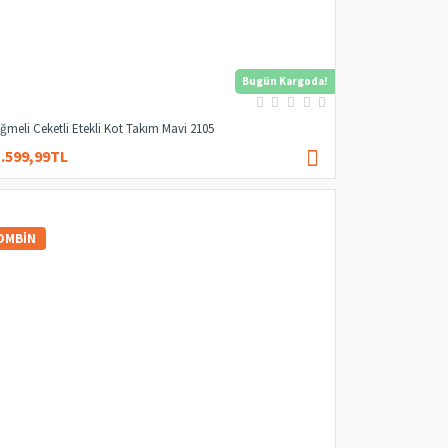
Bugün Kargoda!
ğmeli Ceketli Etekli Kot Takım Mavi 2105
1.599,99TL
2.249,99TL
OMBIN