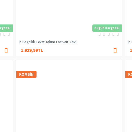
rgoda!
Bugün Kargoda!
İp Bağcıklı Ceket Takım Lacivert 2265
İp
1.929,99TL
2.399,99TL
KOMBIN
K