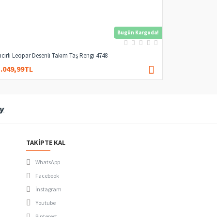
Bugün Kargoda!
ncirli Leopar Desenli Takım Taş Rengi 4748
1.049,99TL
1.479,99TL
TAKIPTE KAL
WhatsApp
Facebook
İnstagram
Youtube
Pinterest