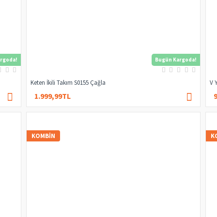
rgoda!
Bugün Kargoda!
Keten İkili Takım S0155 Çağla
V 
1.999,99TL
4.000,00TL
KOMBIN
K