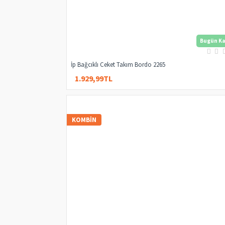
Bugün Ka
İp Bağcıklı Ceket Takım Bordo 2265
1.929,99TL
2.399,99TL
KOMBIN