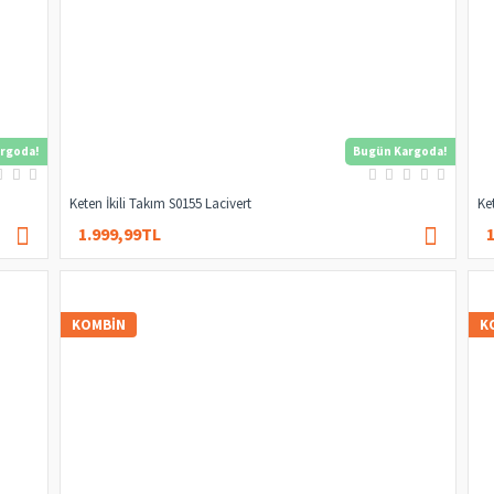
rgoda!
Bugün Kargoda!
Keten İkili Takım S0155 Lacivert
Ke
1.999,99TL
4.000,00TL
KOMBIN
K