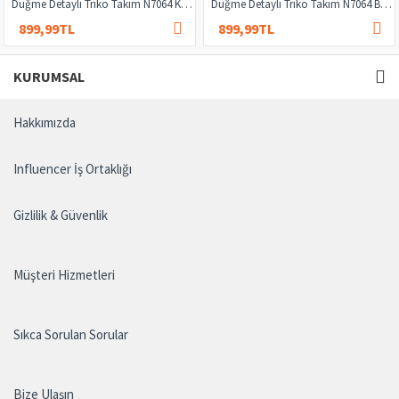
Düğme Detaylı Triko Takım N7064 Kahverengi
Düğme Detaylı Triko Takım N7064 Bordo
899,99TL
899,99TL
1.000,00TL
1.000,00TL
KURUMSAL
Hakkımızda
Influencer İş Ortaklığı
Gizlilik & Güvenlik
Müşteri Hizmetleri
Sıkca Sorulan Sorular
Bize Ulaşın