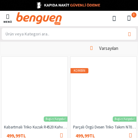
0
KOMBIN
Bugün Kargoda!
Bugün Kargoda!
Kabartmalı Triko Kazak R4520 Kahverengi
Parçalı Örgü Desen Triko Takım N7040 Lacivert
499,99TL
499,99TL
2.000,00TL
1.000,00TL