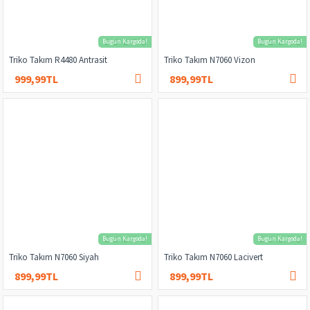
Bugün Kargoda!
Bugün Kargoda!
Triko Takım R4480 Antrasit
Triko Takım N7060 Vizon
999,99TL
899,99TL
1.500,00TL
1.000,00TL
Bugün Kargoda!
Bugün Kargoda!
Triko Takım N7060 Siyah
Triko Takım N7060 Lacivert
899,99TL
899,99TL
1.000,00TL
1.000,00TL