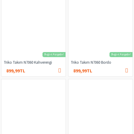
Bugün Kargoda!
Bugün Kargoda!
Triko Takım N7060 Kahverengi
Triko Takım N7060 Bordo
899,99TL
899,99TL
1.000,00TL
1.000,00TL