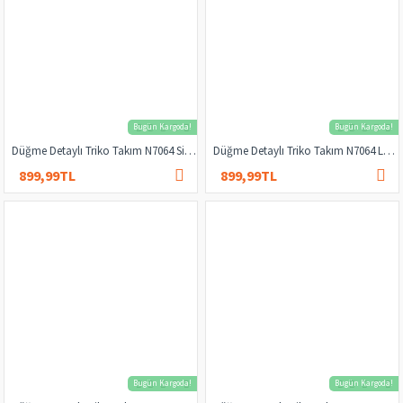
Bugün Kargoda!
Bugün Kargoda!
Düğme Detaylı Triko Takım N7064 Siyah
Düğme Detaylı Triko Takım N7064 Lacivert
899,99TL
899,99TL
1.000,00TL
1.000,00TL
Bugün Kargoda!
Bugün Kargoda!