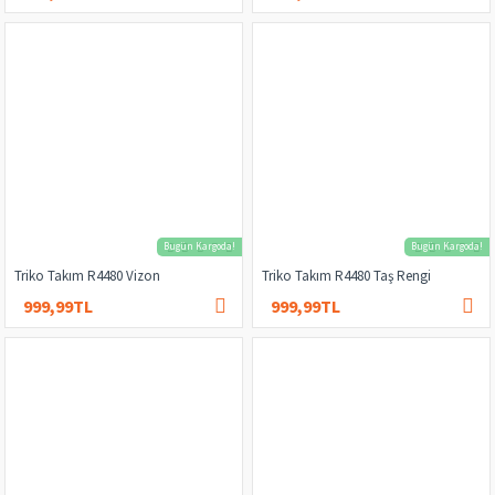
Bugün Kargoda!
Bugün Kargoda!
Triko Takım R4480 Vizon
Triko Takım R4480 Taş Rengi
999,99TL
999,99TL
1.500,00TL
1.500,00TL