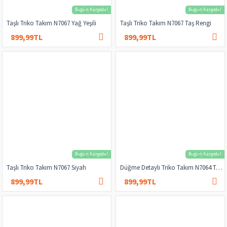
Bugün Kargoda!
Bugün Kargoda!
Taşlı Triko Takım N7067 Yağ Yeşili
Taşlı Triko Takım N7067 Taş Rengi
899,99TL
899,99TL
1.000,00TL
1.000,00TL
Bugün Kargoda!
Bugün Kargoda!
Taşlı Triko Takım N7067 Siyah
Düğme Detaylı Triko Takım N7064 Taş Rengi
899,99TL
899,99TL
1.000,00TL
1.000,00TL