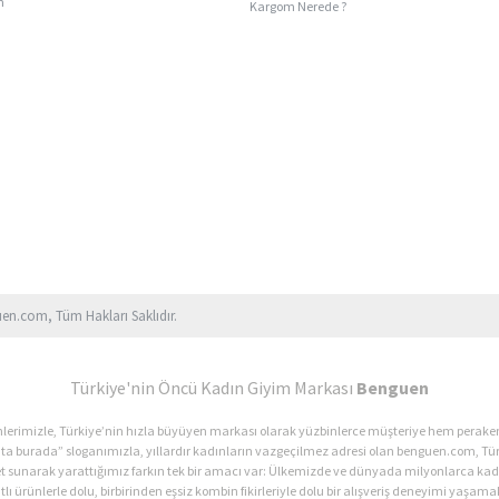
n
Kargom Nerede ?
uen.com, Tüm Hakları Saklıdır.
Türkiye'nin Öncü Kadın Giyim Markası
Benguen
ürünlerimizle, Türkiye’nin hızla büyüyen markası olarak yüzbinlerce müşteriye hem perak
ata burada” sloganımızla, yıllardır kadınların vazgeçilmez adresi olan benguen.com, Tür
et sunarak yarattığımız farkın tek bir amacı var: Ülkemizde ve dünyada milyonlarca 
lı ürünlerle dolu, birbirinden eşsiz kombin fikirleriyle dolu bir alışveriş deneyimi yaşamak