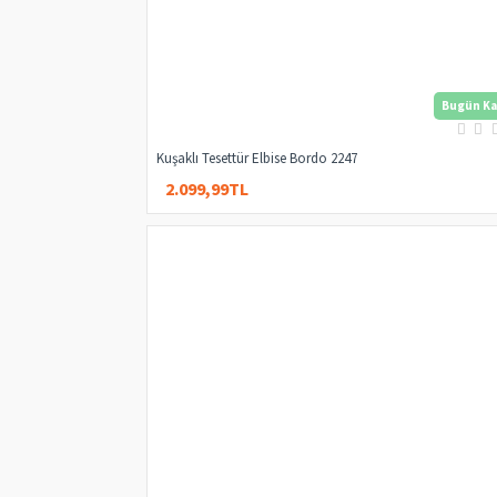
Bugün Ka
Kuşaklı Tesettür Elbise Bordo 2247
2.099,99TL
2.949,99TL