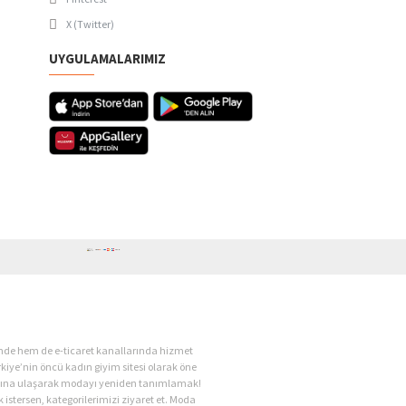
X (Twitter)
UYGULAMALARIMIZ
ende hem de e-ticaret kanallarında hizmet
kiye’nin öncü kadın giyim sitesi olarak öne
kadına ulaşarak modayı yeniden tanımlamak!
 istersen, kategorilerimizi ziyaret et. Moda