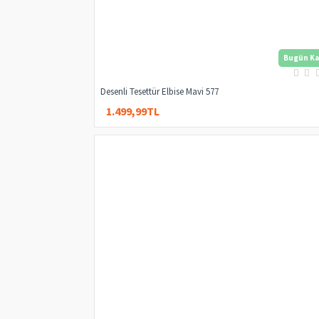
Bugün Ka
Desenli Tesettür Elbise Mavi 577
1.499,99TL
3.000,00TL