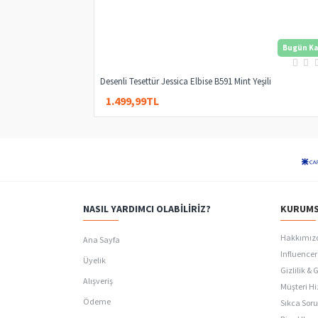
Bugün Ka
Desenli Tesettür Jessica Elbise B591 Mint Yeşili
1.499,99TL
3.000,00TL
NASIL YARDIMCI OLABILIRIZ?
KURUMS
Hakkımız
Ana Sayfa
Influencer 
Üyelik
Gizlilik & 
Alışveriş
Müşteri Hi
Ödeme
Sıkca Soru