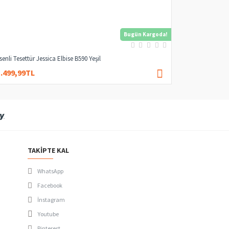
Bugün Kargoda!
senli Tesettür Jessica Elbise B590 Yeşil
1.499,99TL
3.000,00TL
TAKIPTE KAL
WhatsApp
Facebook
İnstagram
Youtube
Pinterest