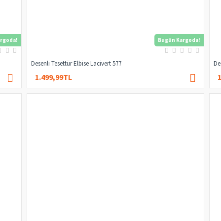
rgoda!
Bugün Kargoda!
Desenli Tesettür Elbise Lacivert 577
De
1.499,99TL
3.000,00TL