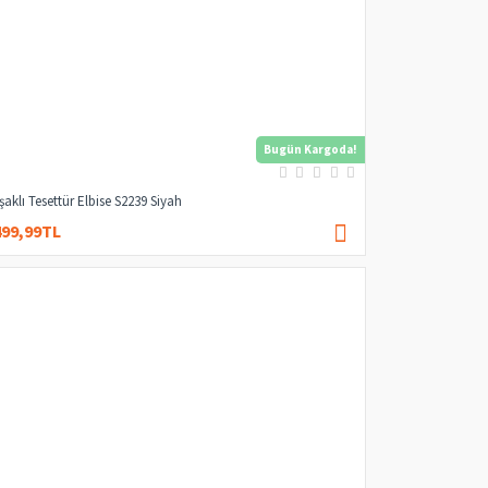
Bugün Kargoda!
şaklı Tesettür Elbise S2239 Siyah
499,99TL
2.000,00TL