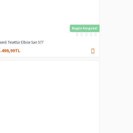
Bugün Kargoda!
senli Tesettür Elbise Sarı 577
1.499,99TL
3.000,00TL