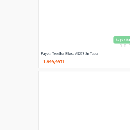
Bugün Ka
Payetli Tesettür Elbise A9273-Sn Taba
1.999,99TL
3.000,00TL