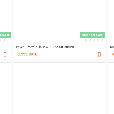
rgoda!
Bugün Kargoda!
Payetli Tesettür Elbise A9273-Sn Gül Kurusu
Ku
1.999,99TL
3.000,00TL