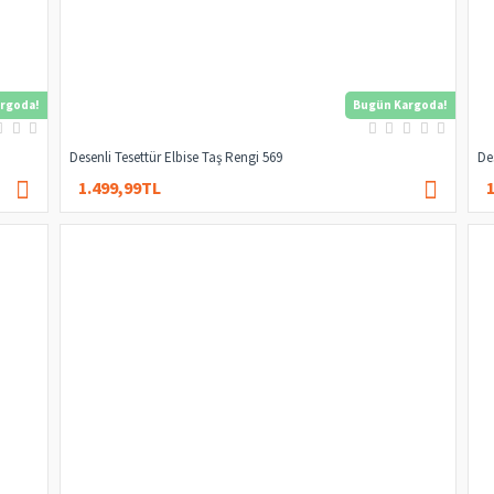
rgoda!
Bugün Kargoda!
Desenli Tesettür Elbise Taş Rengi 569
De
1.499,99TL
3.000,00TL