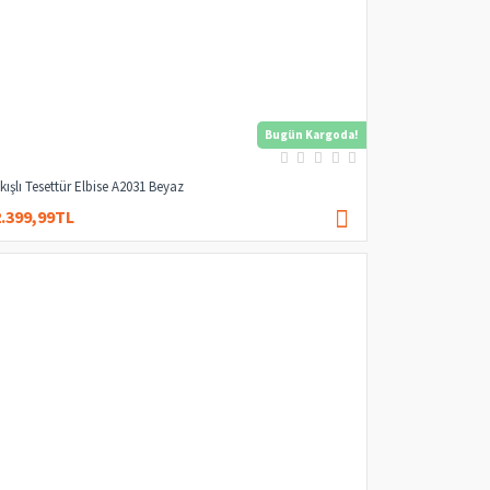
Bugün Kargoda!
kışlı Tesettür Elbise A2031 Beyaz
2.399,99TL
4.000,00TL