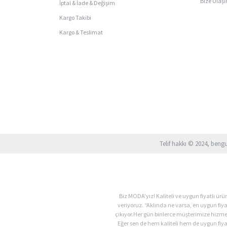
Bize Ulaşı
İptal & İade & Değişim
Kargo Takibi
Kargo & Teslimat
Telif hakkı © 2024, beng
Biz MODA’yız! Kaliteli ve uygun fiyatlı 
veriyoruz. “Aklında ne varsa, en uygun fiy
çıkıyor.Her gün binlerce müşterimize hizm
Eğer sen de hem kaliteli hem de uygun fiyat