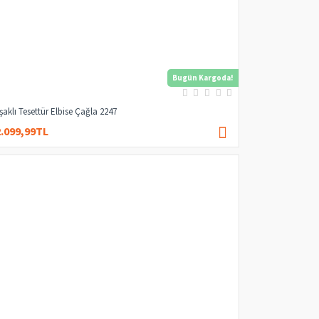
Bugün Kargoda!
şaklı Tesettür Elbise Çağla 2247
2.099,99TL
2.949,99TL