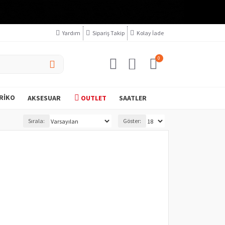
Yardım
Sipariş Takip
Kolay İade
0
RIKO
AKSESUAR
OUTLET
SAATLER
Sırala:
Göster: