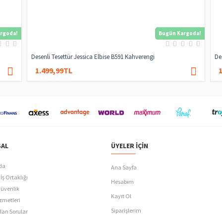
rgoda!
Bugün Kargoda!
Desenli Tesettür Jessica Elbise B591 Kahverengi
De
1.499,99TL
3.000,00TL
AL
ÜYELER İÇIN
da
Ana Sayfa
İş Ortaklığı
Hesabım
Güvenlik
Kayıt Ol
zmetleri
Siparişlerim
lan Sorular