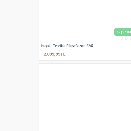
Bugün Ka
Kuşaklı Tesettür Elbise Vizon 2247
2.099,99TL
2.949,99TL