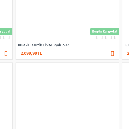
rgoda!
Bugün Kargoda!
Kuşaklı Tesettür Elbise Siyah 2247
Ku
2.099,99TL
2.949,99TL