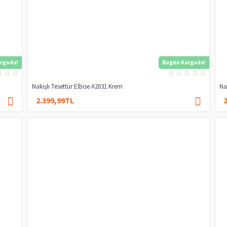
rgoda!
Bugün Kargoda!
Nakışlı Tesettür Elbise A2031 Krem
Na
2.399,99TL
4.000,00TL