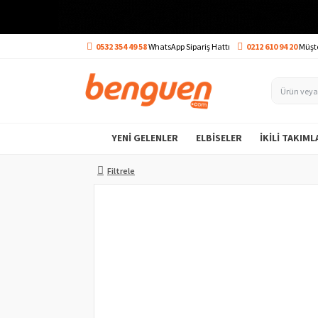
0532 354 49 58
WhatsApp Sipariş Hattı
0212 610 94 20
Müşte
YENI GELENLER
ELBISELER
İKILI TAKIML
Filtrele