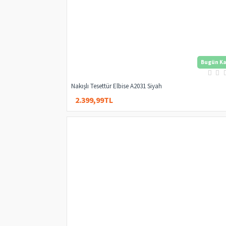
Bugün Ka
Nakışlı Tesettür Elbise A2031 Siyah
2.399,99TL
4.000,00TL