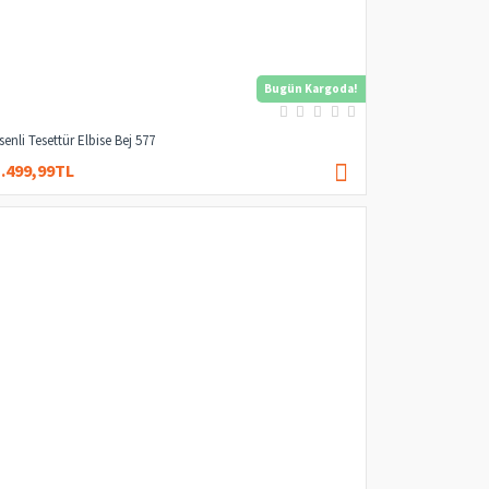
Bugün Kargoda!
senli Tesettür Elbise Bej 577
1.499,99TL
3.000,00TL