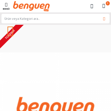
0
TÜKENDI