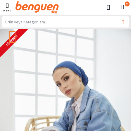
0
TÜKENDI