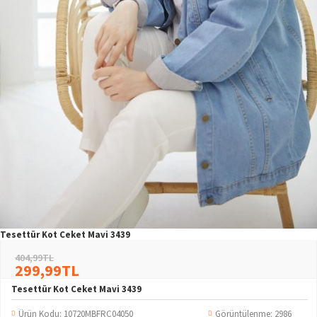
Tesettür Kot Ceket Mavi 3439
404,99TL
299,99TL
Tesettür Kot Ceket Mavi 3439
Ürün Kodu:
10720MBFRC04050
Görüntülenme: 2986