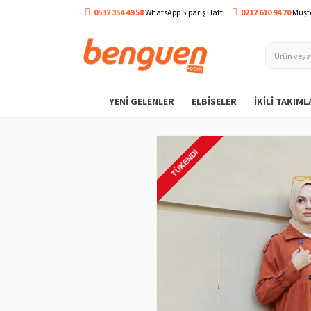
0532 354 49 58
WhatsApp Sipariş Hattı
0212 610 94 20
Müşte
YENI GELENLER
ELBISELER
İKILI TAKIML
TÜKENDI