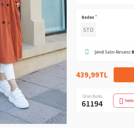
Beden
STD
Şimdi Satın Alırsanız
439,99TL
Ürün Kodu
Telefo
61194