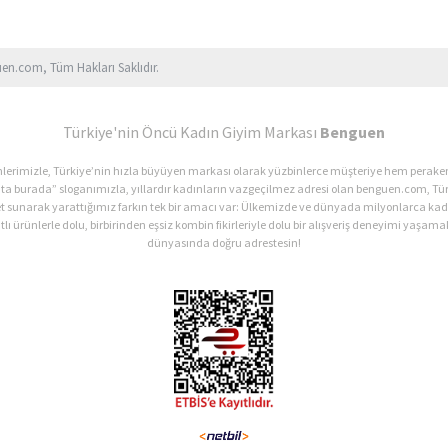
uen.com, Tüm Hakları Saklıdır.
Türkiye'nin Öncü Kadın Giyim Markası
Benguen
ürünlerimizle, Türkiye’nin hızla büyüyen markası olarak yüzbinlerce müşteriye hem perak
ata burada” sloganımızla, yıllardır kadınların vazgeçilmez adresi olan benguen.com, Tür
et sunarak yarattığımız farkın tek bir amacı var: Ülkemizde ve dünyada milyonlarca 
lı ürünlerle dolu, birbirinden eşsiz kombin fikirleriyle dolu bir alışveriş deneyimi yaşamak
dünyasında doğru adrestesin!