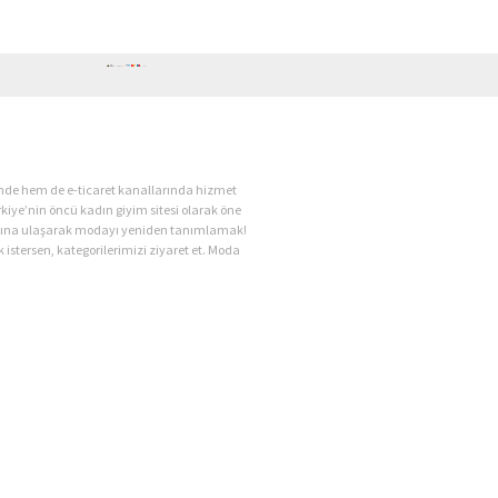
ende hem de e-ticaret kanallarında hizmet
kiye’nin öncü kadın giyim sitesi olarak öne
kadına ulaşarak modayı yeniden tanımlamak!
 istersen, kategorilerimizi ziyaret et. Moda