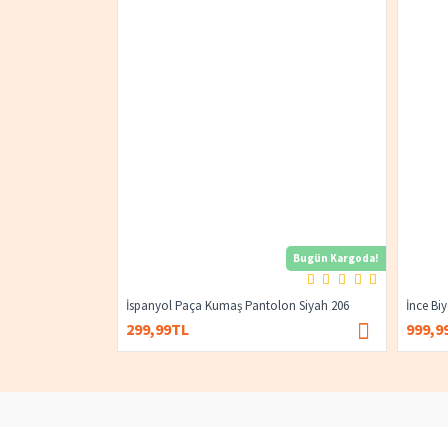
Bugün Kargoda!
İspanyol Paça Kumaş Pantolon Siyah 206
İnce Bi
299,99TL
999,9
400,00TL