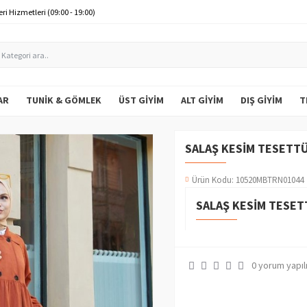
ri Hizmetleri (09:00 - 19:00)
AR
TUNIK & GÖMLEK
ÜST GIYIM
ALT GIYIM
DIŞ GIYIM
T
SALAŞ KESIM TESETTÜ
Ürün Kodu:
10520MBTRN01044
SALAŞ KESIM TESET
0 yorum yapıl