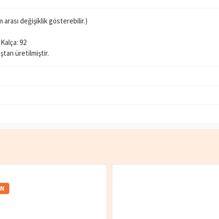
rası değişiklik gösterebilir.)
 Kalça: 92
an üretilmiştir.
IN