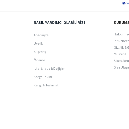
NASIL YARDIMCI OLABILIRIZ?
KURUMS
Hakkımız
Ana Sayfa
Influencer 
Üyelik
Gizlilik & 
Alışveriş
Müşteri Hi
Ödeme
Sıkca Soru
Bize Ulaşı
İptal & İade & Değişim
Kargo Takibi
Kargo & Teslimat