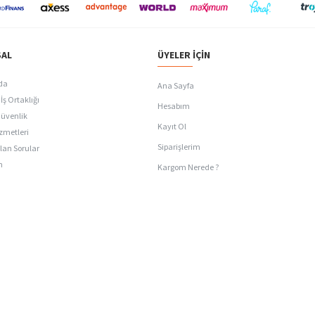
AL
ÜYELER İÇIN
da
Ana Sayfa
İş Ortaklığı
Hesabım
Güvenlik
Kayıt Ol
zmetleri
Siparişlerim
lan Sorular
n
Kargom Nerede ?