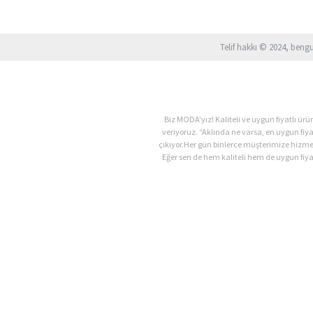
Telif hakkı © 2024, beng
Biz MODA’yız! Kaliteli ve uygun fiyatlı 
veriyoruz. “Aklında ne varsa, en uygun fiy
çıkıyor.Her gün binlerce müşterimize hizm
Eğer sen de hem kaliteli hem de uygun fiyat