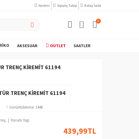
Yardım
Sipariş Takip
Kolay İade
0
RIKO
AKSESUAR
OUTLET
SAATLER
R TRENÇ KIREMIT 61194
TÜR TRENÇ KIREMIT 61194
Görüntülenme: 1446
mış.
|
Yorum Yap
439,99TL