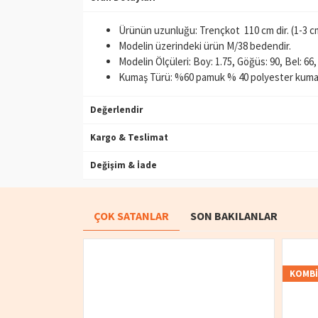
Ürünün uzunluğu: Trençkot 110 cm dir. (1-3 cm a
Modelin üzerindeki ürün M/38 bedendir.
Modelin Ölçüleri: Boy: 1.75, Göğüs: 90, Bel: 66,
Kumaş Türü: %60 pamuk % 40 polyester kumaşt
Değerlendir
Kargo & Teslimat
Değişim & İade
ÇOK SATANLAR
SON BAKILANLAR
KOMB