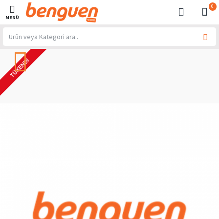
0
TÜKENDI