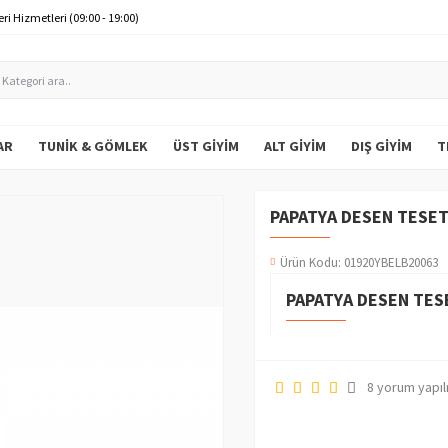
ri Hizmetleri (09:00 - 19:00)
AR
TUNIK & GÖMLEK
ÜST GIYIM
ALT GIYIM
DIŞ GIYIM
T
PAPATYA DESEN TESETT
Ürün Kodu:
01920YBELB20063
PAPATYA DESEN TESE
8 yorum yapıl