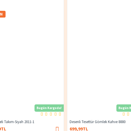
IN
Bugün Kargoda!
Bugün K
yeli Takım-Siyah 2011-1
Desenli Tesettür Gömlek Kahve 8880
9TL
699,99TL
1.400,00TL
674,99TL