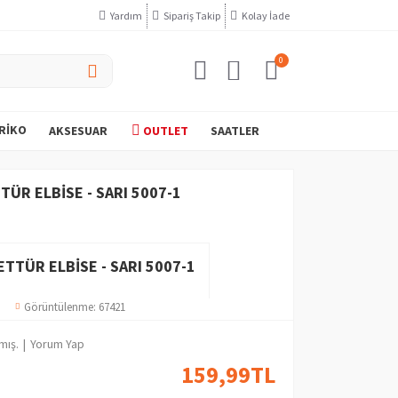
Yardım
Sipariş Takip
Kolay İade
0
RIKO
AKSESUAR
OUTLET
SAATLER
ÜR ELBİSE - SARI 5007-1
TTÜR ELBİSE - SARI 5007-1
Görüntülenme: 67421
mış.
|
Yorum Yap
159,99TL