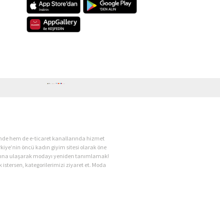
ende hem de e-ticaret kanallarında hizmet
kiye’nin öncü kadın giyim sitesi olarak öne
kadına ulaşarak modayı yeniden tanımlamak!
 istersen, kategorilerimizi ziyaret et. Moda