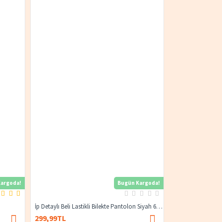
argoda!
Bugün Kargoda!
İp Detaylı Beli Lastikli Bilekte Pantolon Siyah 6624
Cepli̇ Spor Kot Ka
299,99TL
1.299,99TL
350,00TL
1.349,99TL