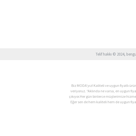
Telif hakkı © 2024, beng
Biz MODA’yız! Kaliteli ve uygun fiyatlı 
veriyoruz. “Aklında ne varsa, en uygun fiy
çıkıyor.Her gün binlerce müşterimize hizm
Eğer sen de hem kaliteli hem de uygun fiyat