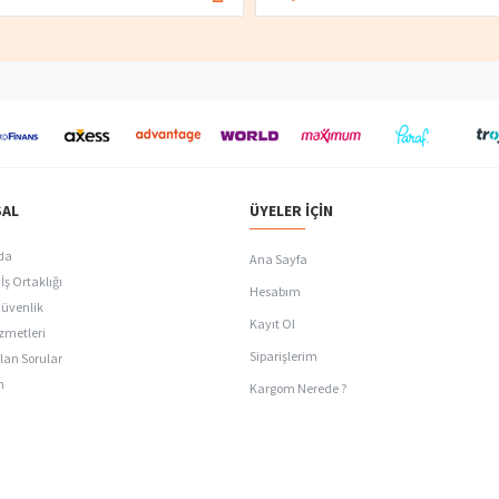
AL
ÜYELER İÇIN
da
Ana Sayfa
İş Ortaklığı
Hesabım
Güvenlik
Kayıt Ol
zmetleri
Siparişlerim
lan Sorular
n
Kargom Nerede ?