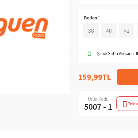
Beden
38
40
42
Şimdi Satın Alırsanız
159,99TL
Ürün Kodu
Telefo
5007 - 1