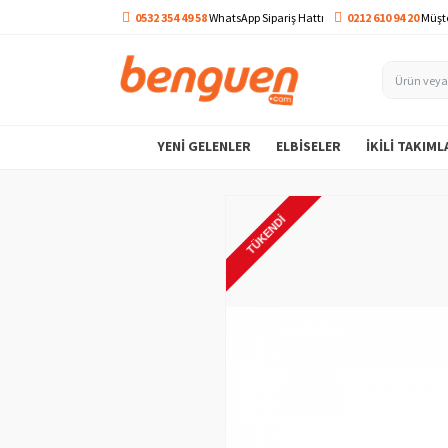
0532 354 49 58
WhatsApp Sipariş Hattı
0212 610 94 20
Müşte
YENI GELENLER
ELBISELER
İKILI TAKIML
TÜKENDI