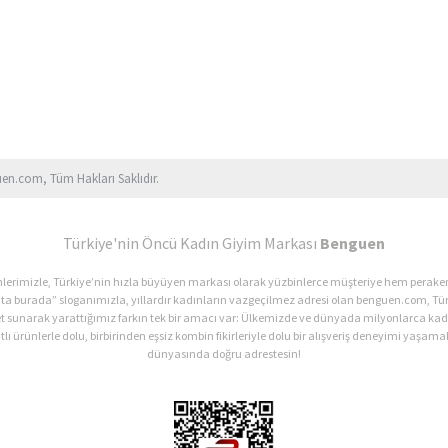
uen.com, Tüm Hakları Saklıdır.
Türkiye'nin Öncü Kadın Giyim Markası
Benguen
ürünlerimizle, Türkiye’nin hızla büyüyen markası olarak yüzbinlerce müşteriye hem perak
ata burada” sloganımızla, yıllardır kadınların vazgeçilmez adresi olan benguen.com, Tür
et sunarak yarattığımız farkın tek bir amacı var: Ülkemizde ve dünyada milyonlarca 
lı ürünlerle dolu, birbirinden eşsiz kombin fikirleriyle dolu bir alışveriş deneyimi yaşamak
dünyasında doğru adrestesin!