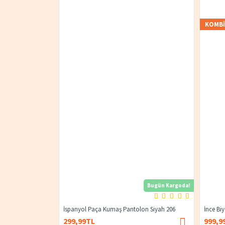
KOMB
Bugün Kargoda!
İspanyol Paça Kumaş Pantolon Siyah 206
İnce Bi
299,99TL
999,9
400,00TL