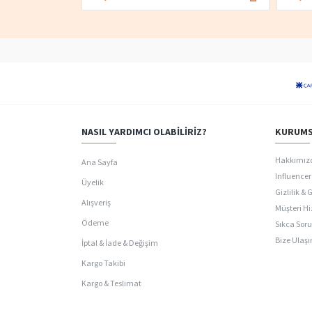
NASIL YARDIMCI OLABILIRIZ?
KURUMS
Hakkımız
Ana Sayfa
Influencer 
Üyelik
Gizlilik & 
Alışveriş
Müşteri Hi
Ödeme
Sıkca Soru
Bize Ulaşı
İptal & İade & Değişim
Kargo Takibi
Kargo & Teslimat