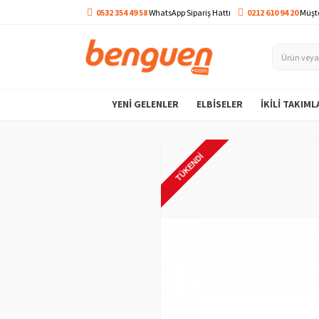
0532 354 49 58
WhatsApp Sipariş Hattı
0212 610 94 20
Müşte
YENI GELENLER
ELBISELER
İKILI TAKIML
TÜKENDI