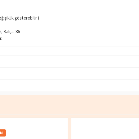
işiklik gösterebilir.)
6, Kalça: 86
r.
IN