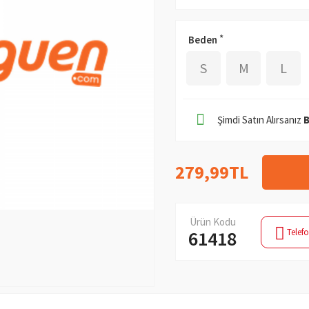
Beden
S
M
L
Şimdi Satın Alırsanız
279,99TL
Ürün Kodu
Telefo
61418