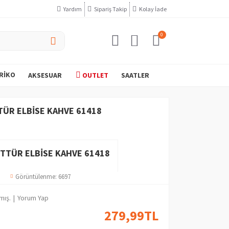
Yardım
Sipariş Takip
Kolay İade
0
RIKO
AKSESUAR
OUTLET
SAATLER
ÜR ELBISE KAHVE 61418
TTÜR ELBISE KAHVE 61418
Görüntülenme: 6697
mış.
|
Yorum Yap
279,99TL