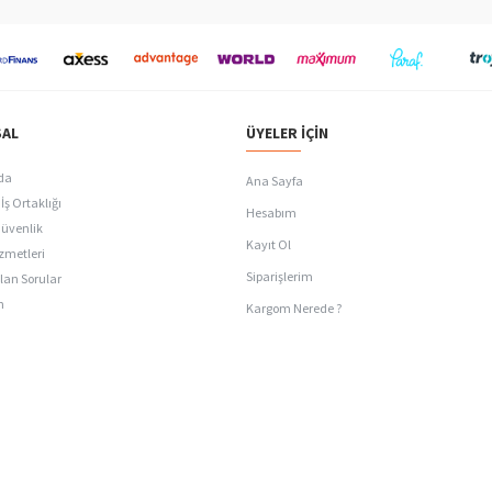
AL
ÜYELER İÇIN
da
Ana Sayfa
İş Ortaklığı
Hesabım
Güvenlik
Kayıt Ol
zmetleri
Siparişlerim
lan Sorular
n
Kargom Nerede ?