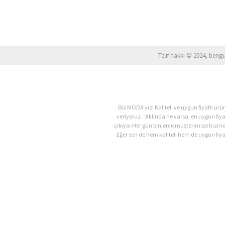
Telif hakkı © 2024, beng
Biz MODA’yız! Kaliteli ve uygun fiyatlı 
veriyoruz. “Aklında ne varsa, en uygun fiy
çıkıyor.Her gün binlerce müşterimize hizm
Eğer sen de hem kaliteli hem de uygun fiyat