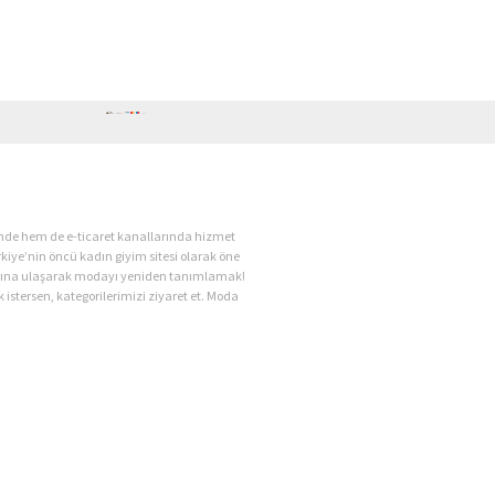
ende hem de e-ticaret kanallarında hizmet
kiye’nin öncü kadın giyim sitesi olarak öne
kadına ulaşarak modayı yeniden tanımlamak!
 istersen, kategorilerimizi ziyaret et. Moda