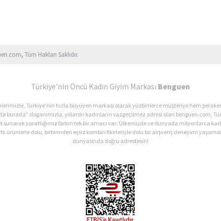
uen.com, Tüm Hakları Saklıdır.
Türkiye'nin Öncü Kadın Giyim Markası
Benguen
ürünlerimizle, Türkiye’nin hızla büyüyen markası olarak yüzbinlerce müşteriye hem perak
ata burada” sloganımızla, yıllardır kadınların vazgeçilmez adresi olan benguen.com, Tür
et sunarak yarattığımız farkın tek bir amacı var: Ülkemizde ve dünyada milyonlarca 
lı ürünlerle dolu, birbirinden eşsiz kombin fikirleriyle dolu bir alışveriş deneyimi yaşamak
dünyasında doğru adrestesin!