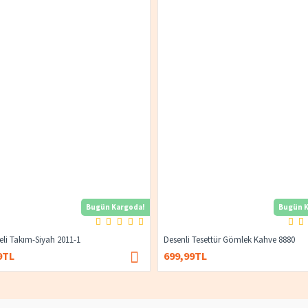
Bugün Kargoda!
Bugün K
yeli Takım-Siyah 2011-1
Desenli Tesettür Gömlek Kahve 8880
9TL
699,99TL
1.400,00TL
674,99TL