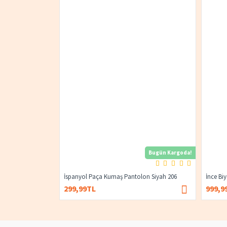
Bugün Kargoda!
İspanyol Paça Kumaş Pantolon Siyah 206
İnce Bi
299,99TL
999,9
400,00TL