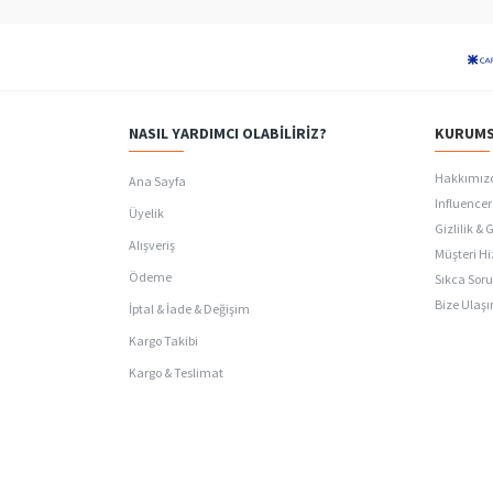
NASIL YARDIMCI OLABILIRIZ?
KURUMS
Hakkımız
Ana Sayfa
Influencer 
Üyelik
Gizlilik & 
Alışveriş
Müşteri Hi
Ödeme
Sıkca Soru
Bize Ulaşı
İptal & İade & Değişim
Kargo Takibi
Kargo & Teslimat