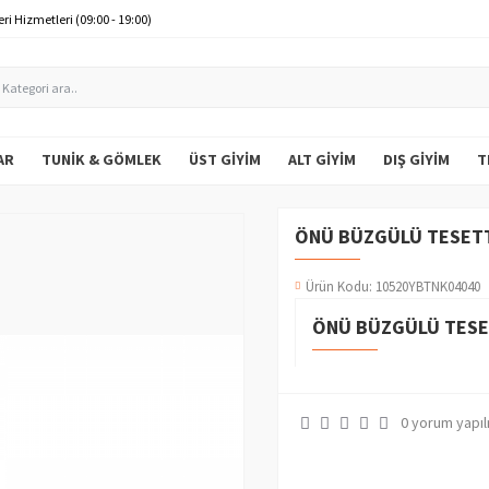
ri Hizmetleri (09:00 - 19:00)
AR
TUNIK & GÖMLEK
ÜST GIYIM
ALT GIYIM
DIŞ GIYIM
T
ÖNÜ BÜZGÜLÜ TESETT
Ürün Kodu:
10520YBTNK04040
ÖNÜ BÜZGÜLÜ TESE
0 yorum yapıl