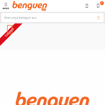
0
TÜKENDI