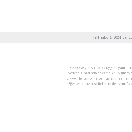
Telif hakkı © 2024, beng
Biz MODA’yız! Kaliteli ve uygun fiyatlı 
veriyoruz. “Aklında ne varsa, en uygun fiy
çıkıyor.Her gün binlerce müşterimize hizm
Eğer sen de hem kaliteli hem de uygun fiyat