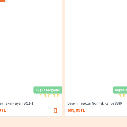
Bugün Kargoda!
Bugün K
yeli Takım-Siyah 2011-1
Desenli Tesettür Gömlek Kahve 8880
9TL
699,99TL
1.400,00TL
674,99TL