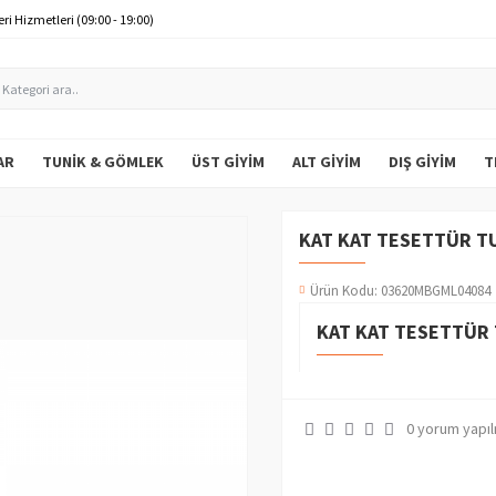
ri Hizmetleri (09:00 - 19:00)
AR
TUNIK & GÖMLEK
ÜST GIYIM
ALT GIYIM
DIŞ GIYIM
T
KAT KAT TESETTÜR TU
Ürün Kodu:
03620MBGML04084
KAT KAT TESETTÜR 
0 yorum yapıl