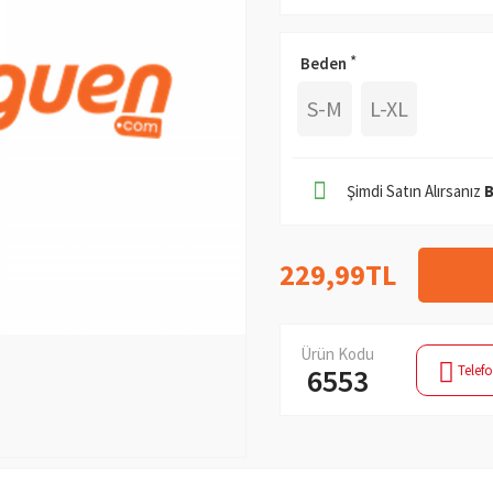
Beden
S-M
L-XL
Şimdi Satın Alırsanız
229,99TL
Ürün Kodu
Telefo
6553