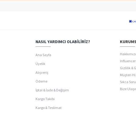
NASIL YARDIMCI OLABILIRIZ?
KURUMS
Hakkımız
Ana Sayfa
Influencer 
Üyelik
Gizlilik & 
Alışveriş
Müşteri Hi
Ödeme
Sıkca Soru
Bize Ulaşı
İptal & İade & Değişim
Kargo Takibi
Kargo & Teslimat