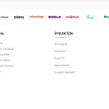
AL
ÜYELER İÇIN
da
Ana Sayfa
İş Ortaklığı
Hesabım
Güvenlik
Kayıt Ol
zmetleri
Siparişlerim
lan Sorular
n
Kargom Nerede ?