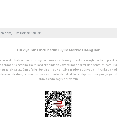
uen.com, Tüm Hakları Saklıdır.
Türkiye'nin Öncü Kadın Giyim Markası
Benguen
ürünlerimizle, Türkiye’nin hızla büyüyen markası olarak yüzbinlerce müşteriye hem perak
ata burada” sloganımızla, yıllardır kadınların vazgeçilmez adresi olan benguen.com, Tür
et sunarak yarattığımız farkın tek bir amacı var: Ülkemizde ve dünyada milyonlarca 
lı ürünlerle dolu, birbirinden eşsiz kombin fikirleriyle dolu bir alışveriş deneyimi yaşamak
dünyasında doğru adrestesin!