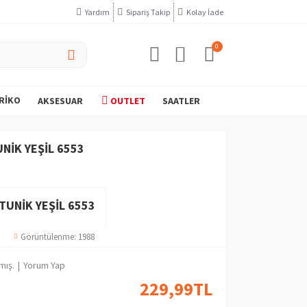
Yardım
Sipariş Takip
Kolay İade
0
RIKO
AKSESUAR
OUTLET
SAATLER
NIK YEŞIL 6553
TUNIK YEŞIL 6553
Görüntülenme: 1988
mış.
|
Yorum Yap
229,99TL