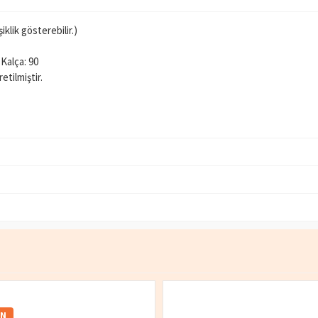
klik gösterebilir.)
 Kalça: 90
tilmiştir.
IN