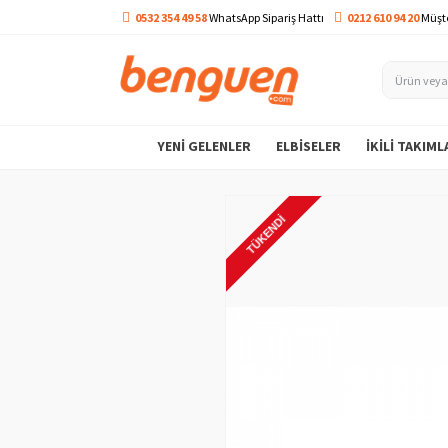
0532 354 49 58
WhatsApp Sipariş Hattı
0212 610 94 20
Müşte
YENI GELENLER
ELBISELER
İKILI TAKIML
TÜKENDI