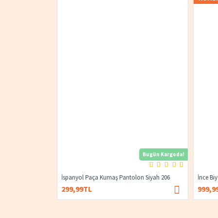
Bugün Kargoda!
İspanyol Paça Kumaş Pantolon Siyah 206
İnce Bi
299,99TL
999,9
400,00TL