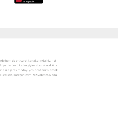
ende hem de e-ticaret kanallarında hizmet
kiye’nin öncü kadın giyim sitesi olarak öne
kadına ulaşarak modayı yeniden tanımlamak!
 istersen, kategorilerimizi ziyaret et. Moda