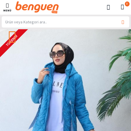
0
TÜKENDI