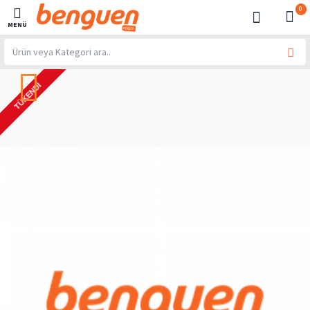
0
TÜKENDI