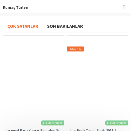
Kumaş Türleri
ÇOK SATANLAR
SON BAKILANLAR
KOMBIN
Bugün Kargoda!
Bugün Kargoda!
İspanyol Paça Kumaş Pantolon Siyah 206
İnce Biyeli Takım-Siyah 2011-1