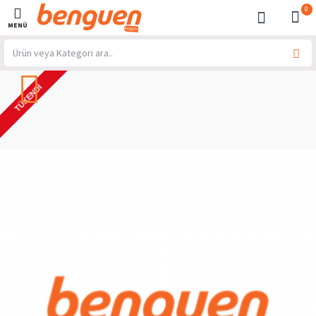
0
TÜKENDI