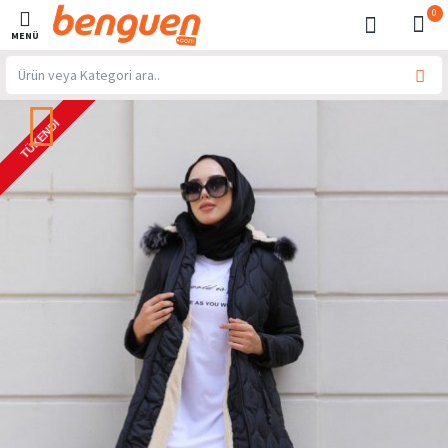
0
TÜKENDI