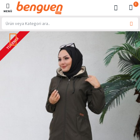
0
TÜKENDI