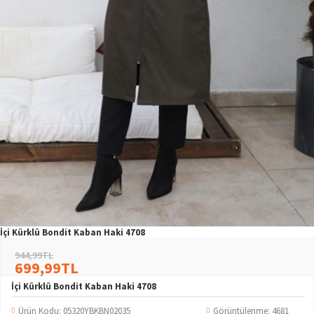
İçi Kürklü Bondit Kaban Haki 4708
944,99TL
699,99TL
İçi Kürklü Bondit Kaban Haki 4708
Ürün Kodu:
05320YBKBN02035
Görüntülenme: 4681