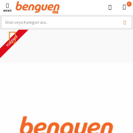
0
TÜKENDI