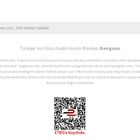
uen.com, Tüm Hakları Saklıdır.
Türkiye'nin Öncü Kadın Giyim Markası
Benguen
ürünlerimizle, Türkiye’nin hızla büyüyen markası olarak yüzbinlerce müşteriye hem perak
ata burada” sloganımızla, yıllardır kadınların vazgeçilmez adresi olan benguen.com, Tür
et sunarak yarattığımız farkın tek bir amacı var: Ülkemizde ve dünyada milyonlarca 
lı ürünlerle dolu, birbirinden eşsiz kombin fikirleriyle dolu bir alışveriş deneyimi yaşamak
dünyasında doğru adrestesin!