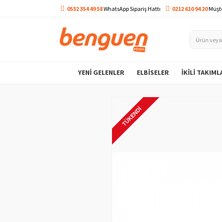
0532 354 49 58
WhatsApp Sipariş Hattı
0212 610 94 20
Müşte
YENI GELENLER
ELBISELER
İKILI TAKIML
TÜKENDI