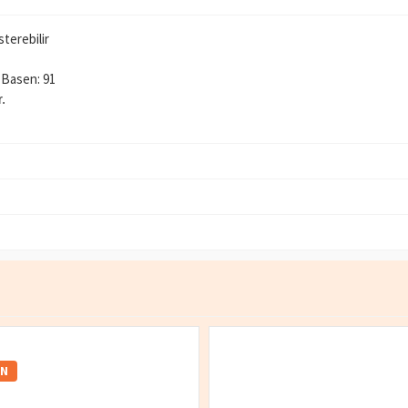
sterebilir
, Basen: 91
.
IN