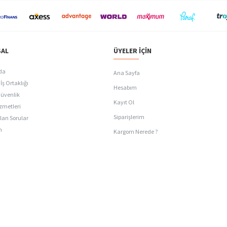
AL
ÜYELER İÇIN
da
Ana Sayfa
İş Ortaklığı
Hesabım
Güvenlik
Kayıt Ol
zmetleri
Siparişlerim
lan Sorular
n
Kargom Nerede ?