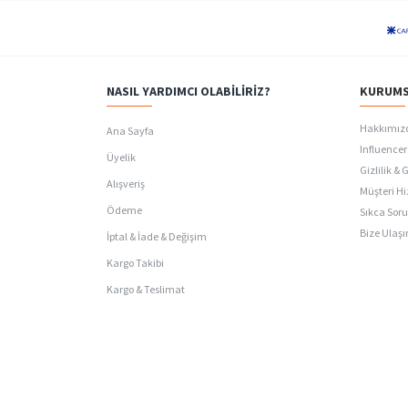
NASIL YARDIMCI OLABILIRIZ?
KURUMS
Hakkımız
Ana Sayfa
Influencer 
Üyelik
Gizlilik & 
Alışveriş
Müşteri Hi
Ödeme
Sıkca Soru
Bize Ulaşı
İptal & İade & Değişim
Kargo Takibi
Kargo & Teslimat