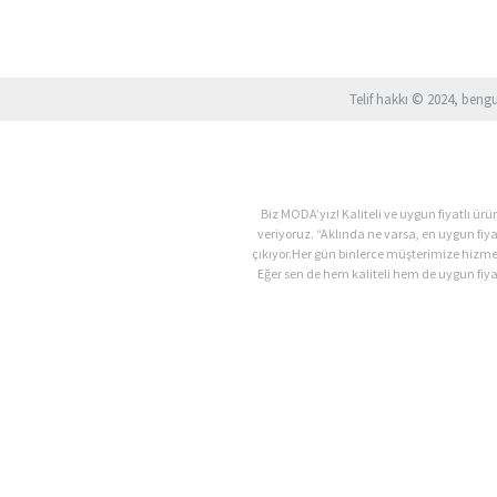
Telif hakkı © 2024, beng
Biz MODA’yız! Kaliteli ve uygun fiyatlı 
veriyoruz. “Aklında ne varsa, en uygun fiy
çıkıyor.Her gün binlerce müşterimize hizm
Eğer sen de hem kaliteli hem de uygun fiyat