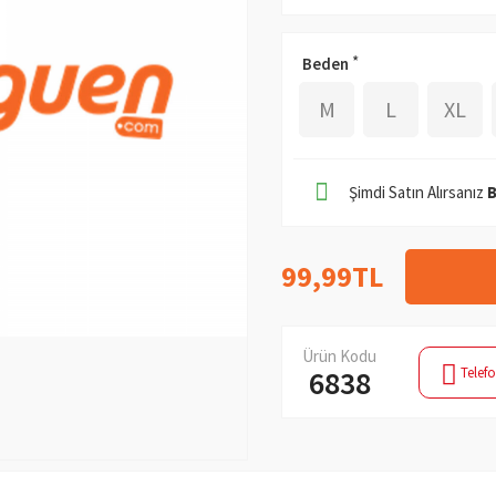
Beden
M
L
XL
Şimdi Satın Alırsanız
99,99TL
Ürün Kodu
Telefo
6838