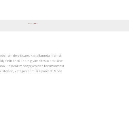
ende hem de e-ticaret kanallarında hizmet
kiye’nin öncü kadın giyim sitesi olarak öne
kadına ulaşarak modayı yeniden tanımlamak!
 istersen, kategorilerimizi ziyaret et. Moda