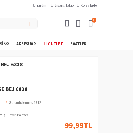
Yardım
Sipariş Takip
Kolay İade
0
RIKO
AKSESUAR
OUTLET
SAATLER
E BEJ 6838
SE BEJ 6838
Görüntülenme: 1812
mış.
|
Yorum Yap
99,99TL