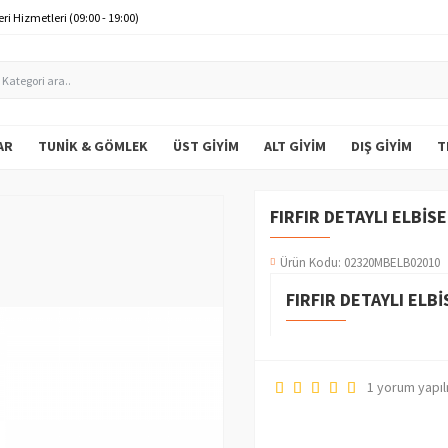
ri Hizmetleri (09:00 - 19:00)
AR
TUNIK & GÖMLEK
ÜST GIYIM
ALT GIYIM
DIŞ GIYIM
T
FIRFIR DETAYLI ELBIS
Ürün Kodu:
02320MBELB02010
FIRFIR DETAYLI ELBI
1 yorum yapıl