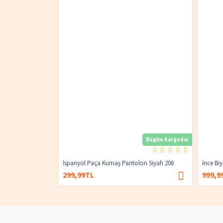
Bugün Kargoda!
İspanyol Paça Kumaş Pantolon Siyah 206
İnce Bi
299,99TL
999,9
400,00TL