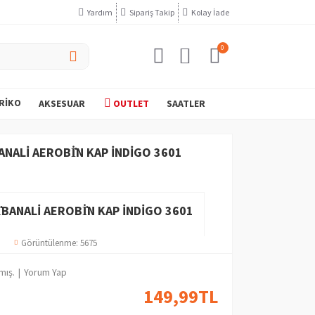
Yardım
Sipariş Takip
Kolay İade
0
RIKO
AKSESUAR
OUTLET
SAATLER
ANALI AEROBİN KAP İNDIGO 3601
̇BANALI AEROBİN KAP İNDIGO 3601
Görüntülenme: 5675
mış.
|
Yorum Yap
149,99TL