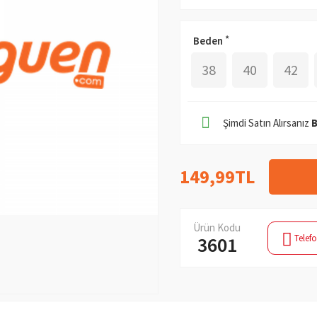
Beden
38
40
42
Şimdi Satın Alırsanız
149,99TL
Ürün Kodu
Telefo
3601