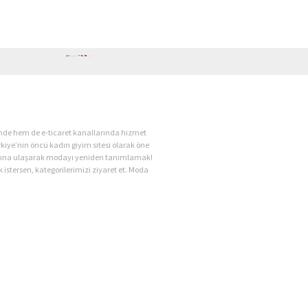
ende hem de e-ticaret kanallarında hizmet
kiye’nin öncü kadın giyim sitesi olarak öne
kadına ulaşarak modayı yeniden tanımlamak!
 istersen, kategorilerimizi ziyaret et. Moda