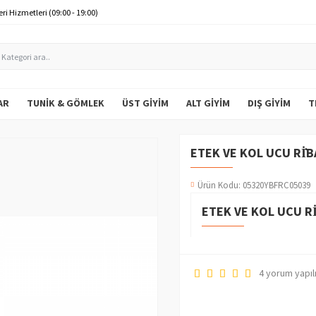
ri Hizmetleri (09:00 - 19:00)
AR
TUNIK & GÖMLEK
ÜST GIYIM
ALT GIYIM
DIŞ GIYIM
T
ETEK VE KOL UCU RİB
Ürün Kodu:
05320YBFRC05039
ETEK VE KOL UCU RI
4 yorum yapıl