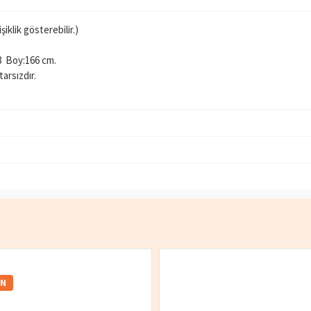
iklik gösterebilir.)
88 Boy:166 cm.
arsızdır.
IN