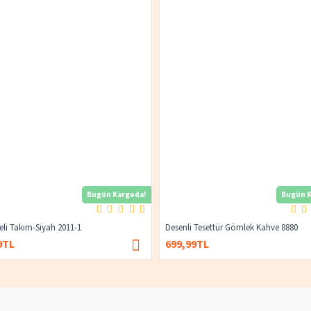
Bugün Kargoda!
Bugün K
yeli Takım-Siyah 2011-1
Desenli Tesettür Gömlek Kahve 8880
9TL
699,99TL
1.400,00TL
674,99TL