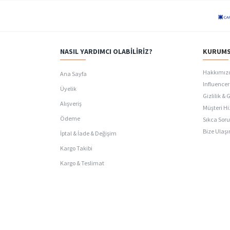
NASIL YARDIMCI OLABILIRIZ?
KURUMS
Hakkımız
Ana Sayfa
Influencer 
Üyelik
Gizlilik & 
Alışveriş
Müşteri Hi
Ödeme
Sıkca Soru
Bize Ulaşı
İptal & İade & Değişim
Kargo Takibi
Kargo & Teslimat