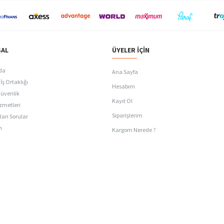
AL
ÜYELER İÇIN
da
Ana Sayfa
İş Ortaklığı
Hesabım
Güvenlik
Kayıt Ol
zmetleri
Siparişlerim
lan Sorular
n
Kargom Nerede ?