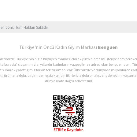
uen.com, Tüm Hakları Saklıdır.
Türkiye'nin Öncü Kadın Giyim Markası
Benguen
ürünlerimizle, Türkiye’nin hızla büyüyen markası olarak yüzbinlerce müşteriye hem perak
ata burada” sloganımızla, yıllardır kadınların vazgeçilmez adresi olan benguen.com, Tür
et sunarak yarattığımız farkın tek bir amacı var: Ülkemizde ve dünyada milyonlarca 
lı ürünlerle dolu, birbirinden eşsiz kombin fikirleriyle dolu bir alışveriş deneyimi yaşamak
dünyasında doğru adrestesin!