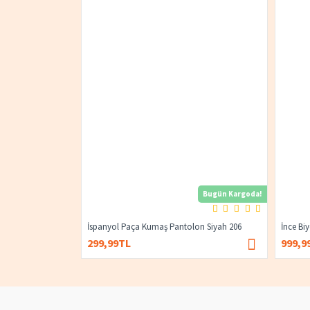
Bugün Kargoda!
İspanyol Paça Kumaş Pantolon Siyah 206
İnce Bi
299,99TL
999,9
400,00TL