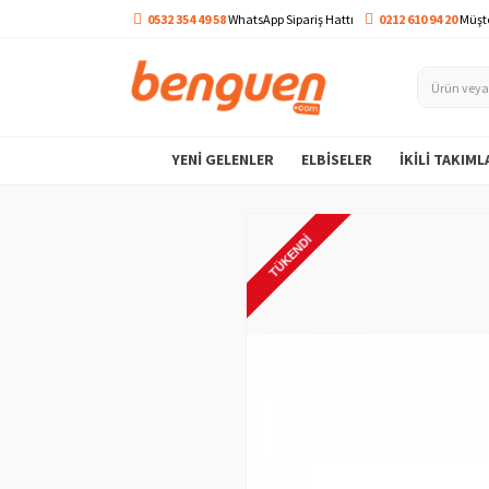
0532 354 49 58
WhatsApp Sipariş Hattı
0212 610 94 20
Müşte
YENI GELENLER
ELBISELER
İKILI TAKIML
TÜKENDI