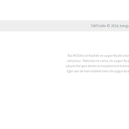
Telif hakkı © 2024, beng
Biz MODA’yız! Kaliteli ve uygun fiyatlı 
veriyoruz. “Aklında ne varsa, en uygun fiy
çıkıyor.Her gün binlerce müşterimize hizm
Eğer sen de hem kaliteli hem de uygun fiyat