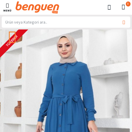
0
TÜKENDI