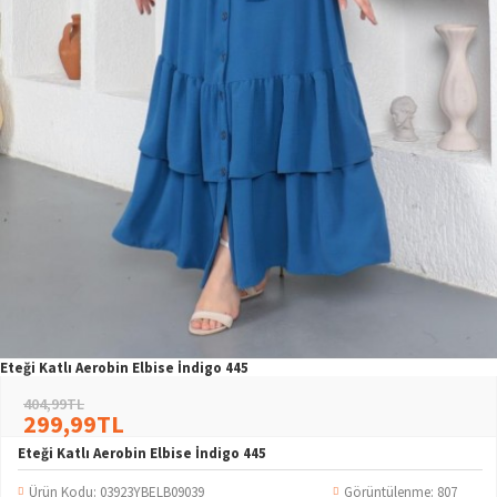
Eteği Katlı Aerobin Elbise İndigo 445
404,99TL
299,99TL
Eteği Katlı Aerobin Elbise İndigo 445
Ürün Kodu:
03923YBELB09039
Görüntülenme: 807