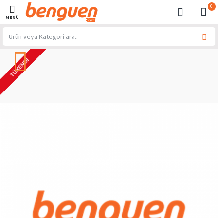
0
TÜKENDI