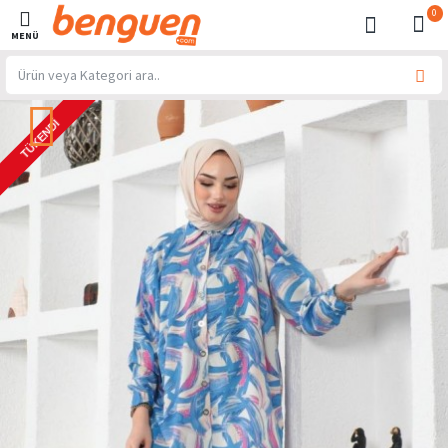
0
TÜKENDI