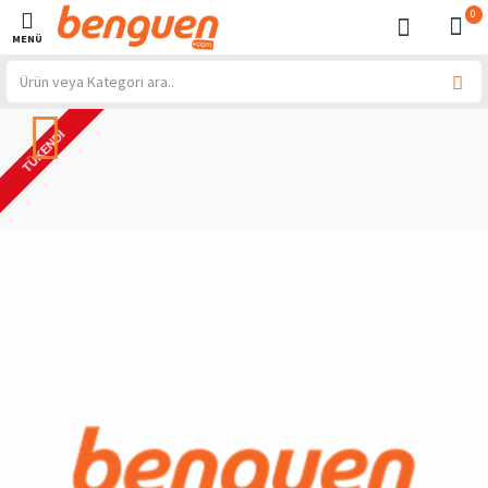
0
TÜKENDI