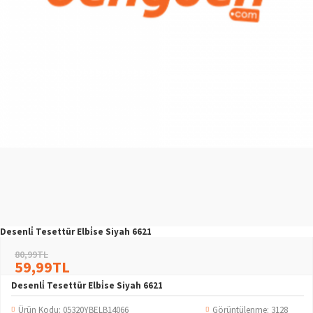
Desenli̇ Tesettür Elbi̇se Siyah 6621
80,99TL
59,99TL
Desenli̇ Tesettür Elbi̇se Siyah 6621
Ürün Kodu:
05320YBELB14066
Görüntülenme: 3128