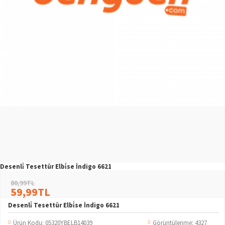
Desenli̇ Tesettür Elbi̇se İndigo 6621
80,99TL
59,99TL
Desenli̇ Tesettür Elbi̇se İndigo 6621
Ürün Kodu:
05320YBELB14039
Görüntülenme: 4327