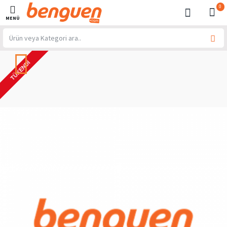
0
TÜKENDI