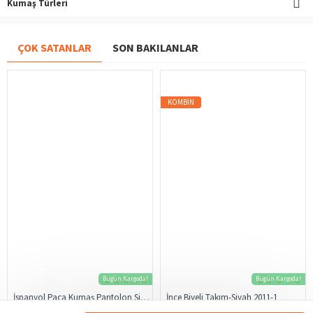
Kumaş Türleri
ÇOK SATANLAR
SON BAKILANLAR
KOMBIN
Bugün Kargoda!
Bugün Kargoda!
İspanyol Paça Kumaş Pantolon Siyah 206
İnce Biyeli Takım-Siyah 2011-1