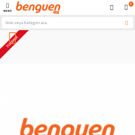
0
TÜKENDI