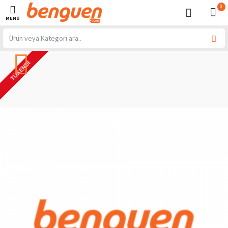
0
TÜKENDI