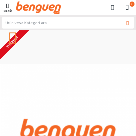
0
TÜKENDI