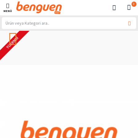
0
TÜKENDI