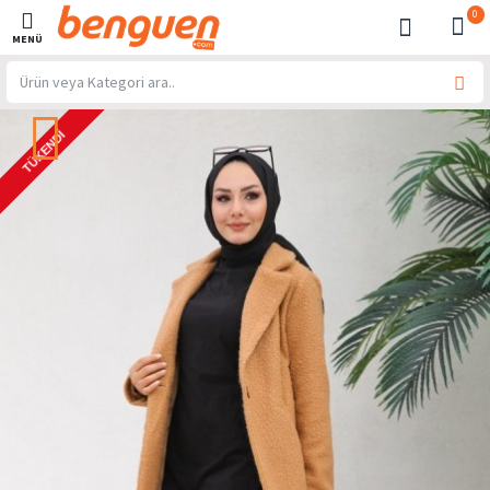
0
TÜKENDI