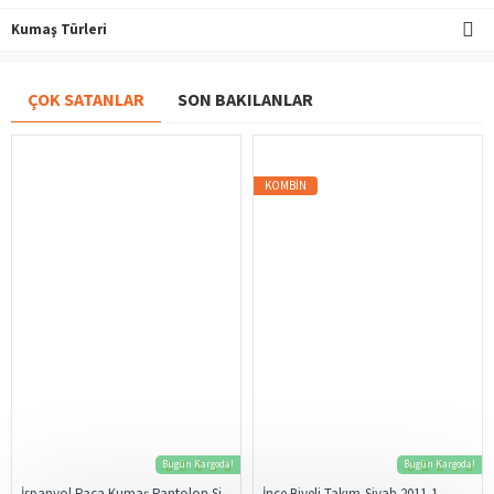
Kumaş Türleri
ÇOK SATANLAR
SON BAKILANLAR
KOMBIN
Bugün Kargoda!
Bugün Kargoda!
İspanyol Paça Kumaş Pantolon Siyah 206
İnce Biyeli Takım-Siyah 2011-1