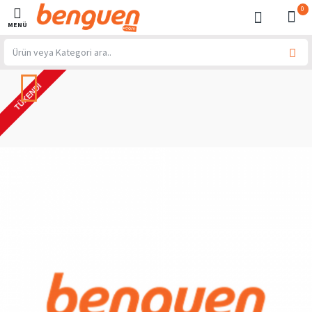
0
TÜKENDI