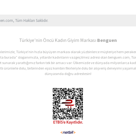
uen.com, Tüm Hakları Saklıdır.
Türkiye'nin Öncü Kadın Giyim Markası
Benguen
ürünlerimizle, Türkiye’nin hızla büyüyen markası olarak yüzbinlerce müşteriye hem perak
ata burada” sloganımızla, yıllardır kadınların vazgeçilmez adresi olan benguen.com, Tür
et sunarak yarattığımız farkın tek bir amacı var: Ülkemizde ve dünyada milyonlarca 
lı ürünlerle dolu, birbirinden eşsiz kombin fikirleriyle dolu bir alışveriş deneyimi yaşamak
dünyasında doğru adrestesin!