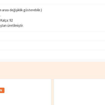
rası değişiklik gösterebilir.)
.
 Kalça: 92
an üretilmiştir.
IN