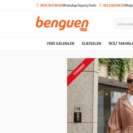
0532 354 49 58
WhatsApp Sipariş Hattı
0212 610 94 20
Müşte
YENI GELENLER
ELBISELER
İKILI TAKIML
TÜKENDI