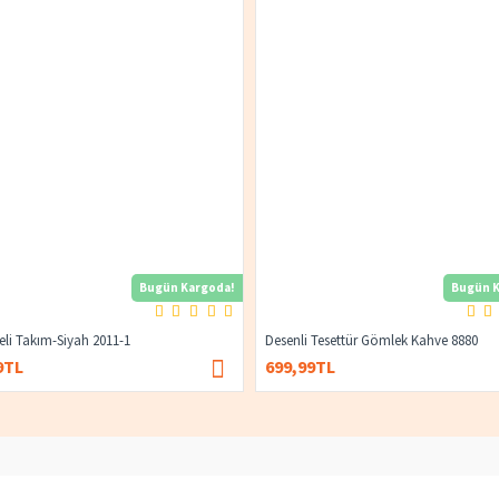
Bugün Kargoda!
Bugün K
yeli Takım-Siyah 2011-1
Desenli Tesettür Gömlek Kahve 8880
9TL
699,99TL
1.400,00TL
674,99TL