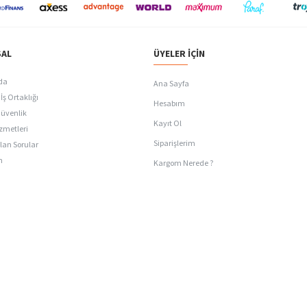
AL
ÜYELER İÇIN
da
Ana Sayfa
İş Ortaklığı
Hesabım
Güvenlik
Kayıt Ol
zmetleri
Siparişlerim
lan Sorular
n
Kargom Nerede ?