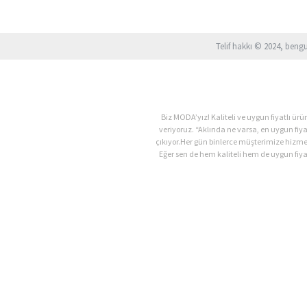
Telif hakkı © 2024, beng
Biz MODA’yız! Kaliteli ve uygun fiyatlı 
veriyoruz. “Aklında ne varsa, en uygun fiy
çıkıyor.Her gün binlerce müşterimize hizm
Eğer sen de hem kaliteli hem de uygun fiyat