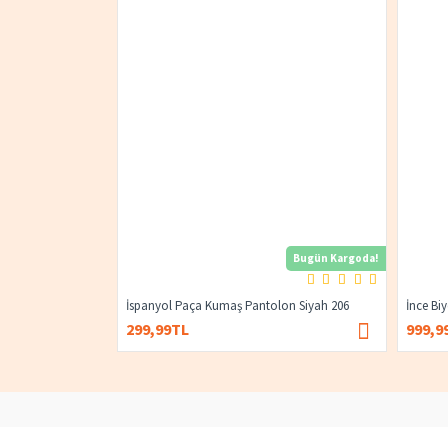
Bugün Kargoda!
İspanyol Paça Kumaş Pantolon Siyah 206
İnce Bi
299,99TL
999,9
400,00TL