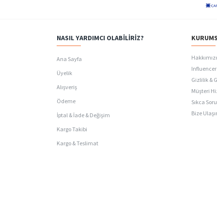
NASIL YARDIMCI OLABILIRIZ?
KURUMS
Hakkımız
Ana Sayfa
Influencer 
Üyelik
Gizlilik & 
Alışveriş
Müşteri Hi
Ödeme
Sıkca Soru
Bize Ulaşı
İptal & İade & Değişim
Kargo Takibi
Kargo & Teslimat