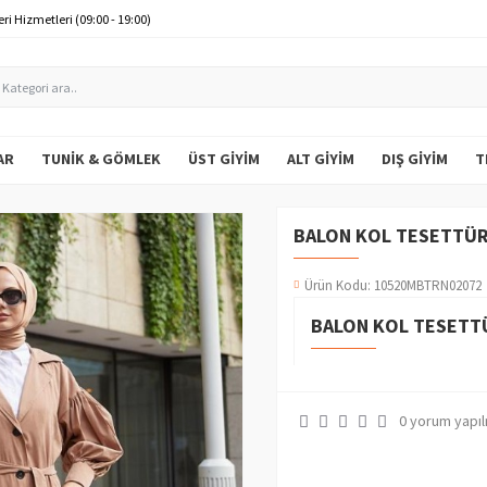
ri Hizmetleri (09:00 - 19:00)
AR
TUNIK & GÖMLEK
ÜST GIYIM
ALT GIYIM
DIŞ GIYIM
T
BALON KOL TESETTÜR
Ürün Kodu:
10520MBTRN02072
BALON KOL TESETT
0 yorum yapıl