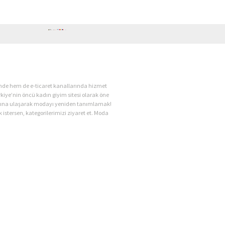
ende hem de e-ticaret kanallarında hizmet
kiye’nin öncü kadın giyim sitesi olarak öne
kadına ulaşarak modayı yeniden tanımlamak!
 istersen, kategorilerimizi ziyaret et. Moda