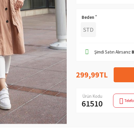
Beden
STD
Şimdi Satın Alırsanız
299,99TL
Ürün Kodu
Telefo
61510