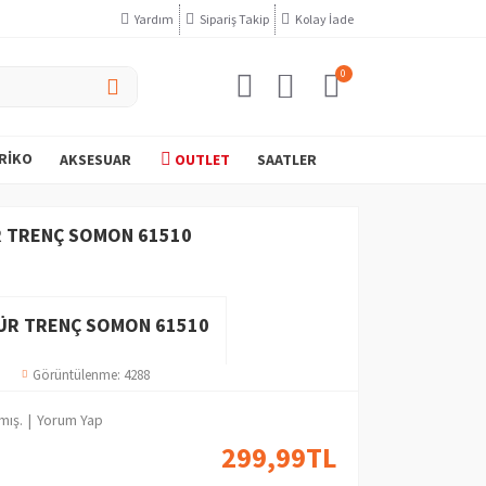
Yardım
Sipariş Takip
Kolay İade
0
RIKO
AKSESUAR
OUTLET
SAATLER
 TRENÇ SOMON 61510
ÜR TRENÇ SOMON 61510
Görüntülenme: 4288
mış.
|
Yorum Yap
299,99TL