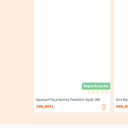
Bugün Kargoda!
İspanyol Paça Kumaş Pantolon Siyah 206
İnce Bi
299,99TL
999,9
400,00TL