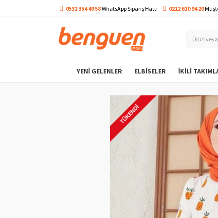
0532 354 49 58
WhatsApp Sipariş Hattı
0212 610 94 20
Müşte
YENI GELENLER
ELBISELER
İKILI TAKIML
TÜKENDI