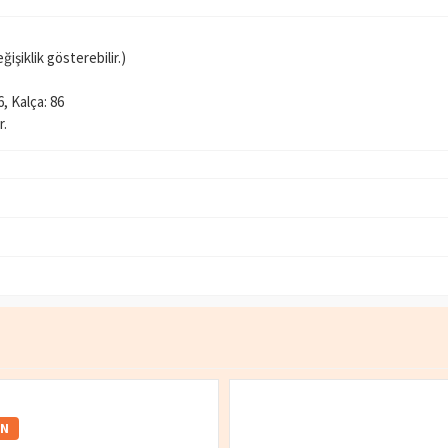
işiklik gösterebilir.)
6, Kalça: 86
r.
IN