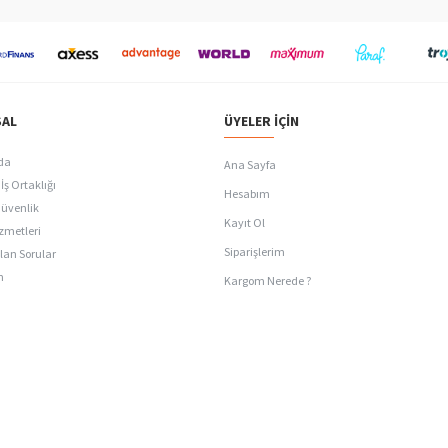
AL
ÜYELER İÇIN
da
Ana Sayfa
İş Ortaklığı
Hesabım
Güvenlik
Kayıt Ol
zmetleri
Siparişlerim
lan Sorular
n
Kargom Nerede ?