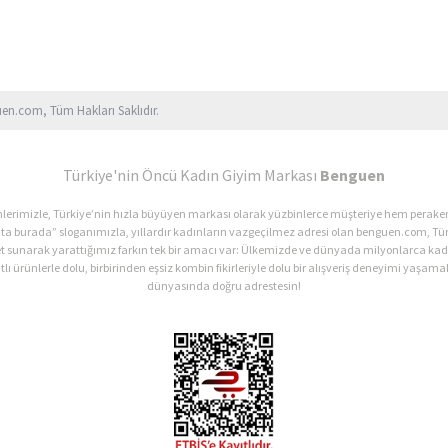
uen.com, Tüm Hakları Saklıdır.
Türkiye'nin Öncü Kadın Giyim Markası
Benguen
ürünlerimizle, Türkiye’nin hızla büyüyen markası olarak yüzbinlerce müşteriye hem perak
ata burada” sloganımızla, yıllardır kadınların vazgeçilmez adresi olan benguen.com, Tür
et sunarak yarattığımız farkın tek bir amacı var: Ülkemizde ve dünyada milyonlarca 
lı ürünlerle dolu, birbirinden eşsiz kombin fikirleriyle dolu bir alışveriş deneyimi yaşamak
dünyasında doğru adrestesin!