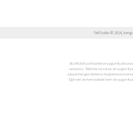
Telif hakkı © 2024, beng
Biz MODA’yız! Kaliteli ve uygun fiyatlı 
veriyoruz. “Aklında ne varsa, en uygun fiy
çıkıyor.Her gün binlerce müşterimize hizm
Eğer sen de hem kaliteli hem de uygun fiyat