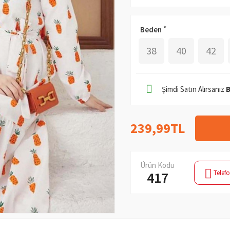
Beden
38
40
42
Şimdi Satın Alırsanız
239,99TL
Ürün Kodu
Telefo
417