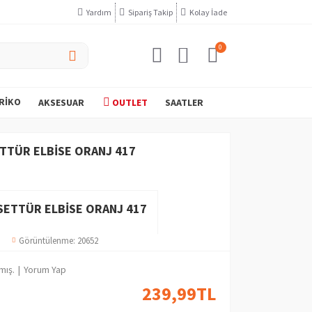
Yardım
Sipariş Takip
Kolay İade
0
RIKO
AKSESUAR
OUTLET
SAATLER
TTÜR ELBISE ORANJ 417
SETTÜR ELBISE ORANJ 417
Görüntülenme: 20652
mış.
|
Yorum Yap
239,99TL