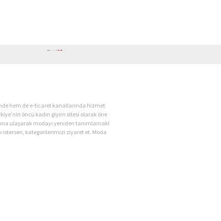
ende hem de e-ticaret kanallarında hizmet
kiye’nin öncü kadın giyim sitesi olarak öne
kadına ulaşarak modayı yeniden tanımlamak!
 istersen, kategorilerimizi ziyaret et. Moda