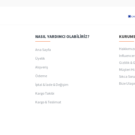
NASIL YARDIMCI OLABILIRIZ?
KURUMS
Hakkımız
Ana Sayfa
Influencer 
Üyelik
Gizlilik & 
Alışveriş
Müşteri Hi
Ödeme
Sıkca Soru
Bize Ulaşı
İptal & İade & Değişim
Kargo Takibi
Kargo & Teslimat