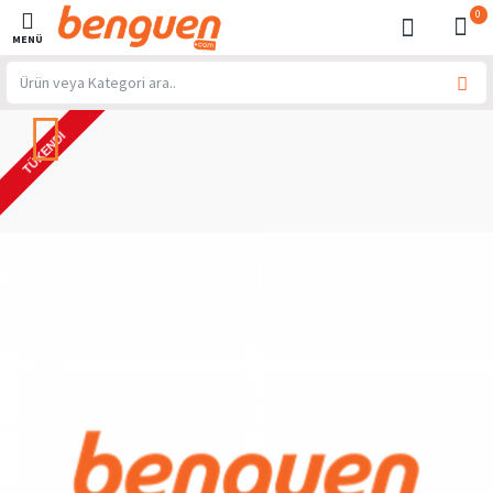
0
TÜKENDI